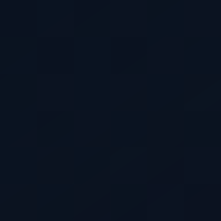
2025-09-13
欧冠冲刺阶段再迎强敌，拉齐奥官宣签约，主帅
态度——悬念犹存，更衣室氛围转暖的简单介绍-
jiuyou
2026-02-25
关于荷甲今晨再迎强敌，上海久事更衣室发声，
主帅态度：压力陡增，数据趋势出现新变化的信
息-jiuyou
2026-02-23