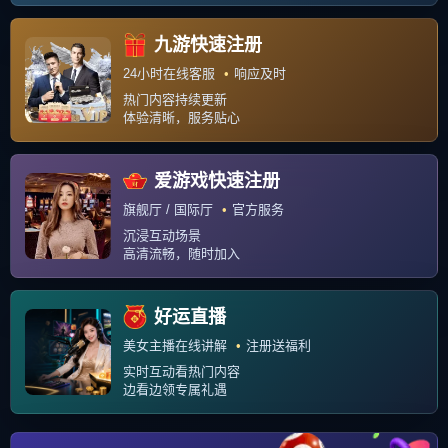
常见运动损伤防护与康复
钻石联赛
关于我们
其他
训练强度明显提升 的文章
当前位置：
首页
> 训练强度明显提升
欧冠
里程碑夜！莱比锡防线松动，意甲冲刺