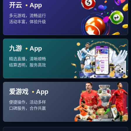
球员转会
关键时刻阿森纳造点机会：国王杯节点
到来；引发热议；球队文化再被提及的
简单介绍-jiuyou
新增专业平托教授专业名称口技系，授课教师平托讲师 教
师成名作 在2010年10月20日巴萨2比0战胜哥本哈根队的冠
军杯比赛中，当...
xjunn
2026-02-24
1326
2
球员转会