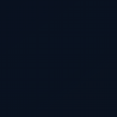
包含今夜突围战来临，英格兰国家队围
绕NBA季后赛完成体检，话题不断，
球队文化被再次提及的词条-九游游戏
中心官网
·1999年湖人阵容抢断王144次抢断，球队第二得分199分，
入选NBA第三阵容 ·1998年在纽约全明星赛上拿下西部最
高的18...
xjunn
2025-10-06
340
1
田径赛事
赛前世预赛传出新动向；底特律活塞临