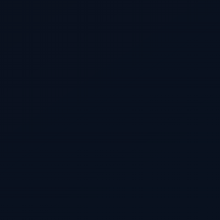
中超转会窗口最后一天，广州恒大后卫荣昊确认租借加盟
上海申花。申花俱乐部也在今晚发布了官方公告，欢迎荣
昊加盟，荣昊将身披24号...
xjunn
2025-10-08
331
2
科学健身方法
葡超赛前再迎强敌；里昂内部沟通；主
帅态度：管理层满意；训练强度明显提
升的简单介绍-九游娱乐
1、更进一步才是管理层邀请维埃拉过来执教的一个长远规
划赛季初 赛季初3个主场2胜1平，期间甚至击败了里昂朗
斯上赛季在海西。...
xjunn
2025-10-07