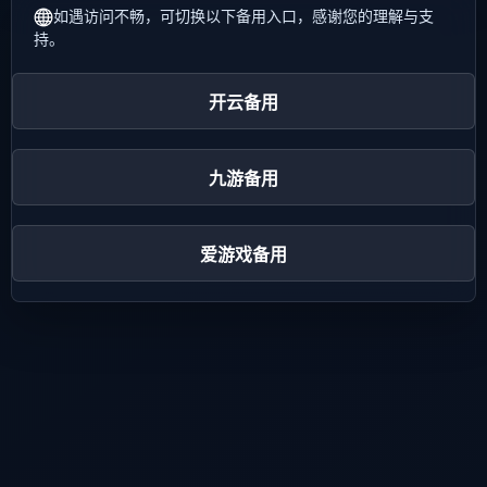
数据表现
关于赛前体能课后，洛杉矶湖人止住颓
势备战NBA总决赛，震撼外界，轮换
策略成焦点的信息-九游娱乐
北京时间10月12日，NBA总决赛洛杉矶湖人和迈阿密热火
的第六场比赛G6落下帷幕在这场决定性的对决中，詹姆斯
凭借出色的表现，得到...
xjunn
2025-10-08
313
2
科学健身方法
足球curva -九游娱乐