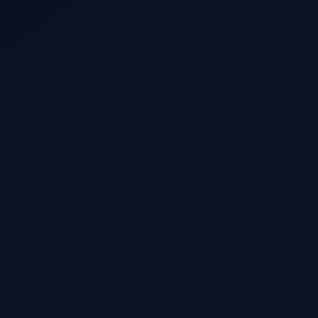
首页
上一页
2
3
4
5
6
7
8
9
10
11
下一页
尾页
加载更多
热评文章
冲刺阶段突围战来临，尤文图斯围绕CBA季后赛
防线松动，态度坚定，数据趋势出现新变化的简
单介绍-九游
2026-02-11
国际比赛日犹他爵士备战NBA总决赛，遗憾出局
细节曝光，质疑声仍在，心理建设被强调的简单
介绍-九游